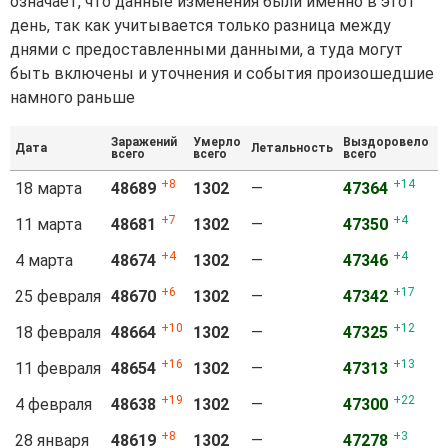
означает, что данные изменения были именно в этот
день, так как учитывается только разница между
днями с предоставленными данными, а туда могут
быть включены и уточнения и события произошедшие
намного раньше
Заражений
Умерло
Выздоровело
Дата
Летальность
Б
всего
всего
всего
8
14
18 марта
48689
1302
—
47364
7
4
11 марта
48681
1302
—
47350
4
4
4 марта
48674
1302
—
47346
6
17
25 февраля
48670
1302
—
47342
10
12
18 февраля
48664
1302
—
47325
16
13
11 февраля
48654
1302
—
47313
19
22
4 февраля
48638
1302
—
47300
8
3
28 января
48619
1302
—
47278