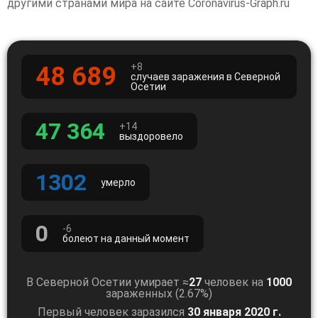
другими странами мира на сайте Coronavirus-Graph.ru
+8
48 689
случаев заражения в Северной
Осетии
47 364
+14
выздоровело
1302
умерло
0
-6
болеют на данный момент
В Северной Осетии умирает ≈
27
человек на
1000
зараженных (2.67%)
Первый человек заразился
30 января 2020 г.