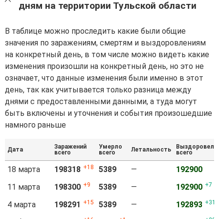
дням на территории Тульской области
В таблице можно проследить какие были общие
значения по заражениям, смертям и выздоровлениям
на конкретный день, в том числе можно видеть какие
изменения произошли на конкретный день, но это не
означает, что данные изменения были именно в этот
день, так как учитывается только разница между
днями с предоставленными данными, а туда могут
быть включены и уточнения и события произошедшие
намного раньше
Заражений
Умерло
Выздоровело
Дата
Летальность
всего
всего
всего
18
18 марта
198318
5389
—
192900
9
7
11 марта
198300
5389
—
192900
15
31
4 марта
198291
5389
—
192893