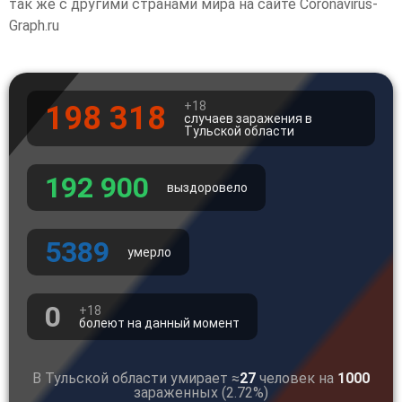
так же с другими странами мира на сайте Coronavirus-
Graph.ru
+18
198 318
случаев заражения в
Тульской области
192 900
выздоровело
5389
умерло
0
+18
болеют на данный момент
В Тульской области умирает ≈
27
человек на
1000
зараженных (2.72%)