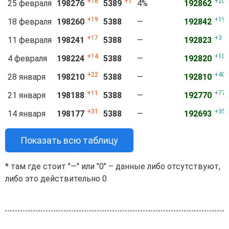
16
1
20
25 февраля
198276
5389
4%
192862
19
19
18 февраля
198260
5388
—
192842
17
3
11 февраля
198241
5388
—
192823
14
10
4 февраля
198224
5388
—
192820
22
40
28 января
198210
5388
—
192810
11
77
21 января
198188
5388
—
192770
31
35
14 января
198177
5388
—
192693
Показать всю таблицу
* там где стоит "—" или "0" – данные либо отсутствуют,
либо это действительно 0