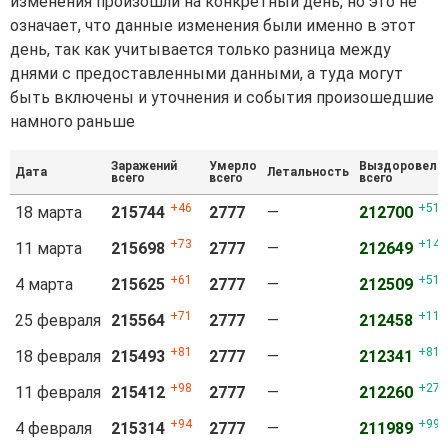
изменения произошли на конкретный день, но это не
означает, что данные изменения были именно в этот
день, так как учитывается только разница между
днями с предоставленными данными, а туда могут
быть включены и уточнения и события произошедшие
намного раньше
Заражений
Умерло
Выздоровело
Дата
Летальность
всего
всего
всего
46
51
18 марта
215744
2777
—
212700
73
140
11 марта
215698
2777
—
212649
61
51
4 марта
215625
2777
—
212509
71
117
25 февраля
215564
2777
—
212458
81
81
18 февраля
215493
2777
—
212341
98
271
11 февраля
215412
2777
—
212260
94
99
4 февраля
215314
2777
—
211989