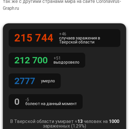
так же с другими странами мира на сайте Coronavirus-
Graph.ru
+46
215 744
случаев заражения в
Тверской области
212 700
+51
выздоровело
2777
умерло
0
-5
болеют на данный момент
В Тверской области умирает ≈
13
человек на
1000
зараженных (1.29%)