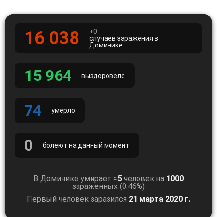
+0
16 038
случаев заражения в
Доминике
15 964
выздоровело
74
умерло
0
болеют на данный момент
В Доминике умирает ≈
5
человек на
1000
зараженных (0.46%)
Первый человек заразился
21 марта 2020 г.