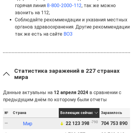
горячая линия
8-800-2000-112
, так же можно
звонить на 112;
Соблюдайте рекоммендации и указания местных
органов здравоохранения. Другие рекоммендации
так же есть на сайте
ВОЗ
Статистика заражений в 227 странах
мира
Данные актуальны на
12 апреля 2024
в сравнении с
предыдущим днём по которому были отчеты
№
Страна
Болеющих сейчас
Заразилось
В
-790
—
22 123 398
704 753 890
6
Мир
➜