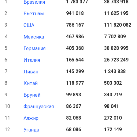
1
1 783 377
38 743 918
3
Бразилия
2
941 018
11 625 195
1
Вьетнам
3
786 167
111 820 082
1
США
4
467 986
7 702 809
6
Мексика
5
405 368
38 828 995
3
Германия
6
165 544
26 723 249
2
Италия
7
145 299
1 243 838
1
Ливан
8
118 977
503 302
3
Китай
9
99 893
343 719
2
Бруней
10
86 367
98 041
1
Французская Гвиана
11
82 068
272 010
1
Алжир
12
68 086
172 149
1
Уганда