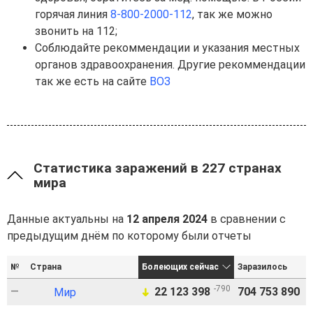
горячая линия
8-800-2000-112
, так же можно
звонить на 112;
Соблюдайте рекоммендации и указания местных
органов здравоохранения. Другие рекоммендации
так же есть на сайте
ВОЗ
Статистика заражений в 227 странах
мира
Данные актуальны на
12 апреля 2024
в сравнении с
предыдущим днём по которому были отчеты
№
Страна
Болеющих сейчас
Заразилось
В
-790
—
22 123 398
704 753 890
6
Мир
➜