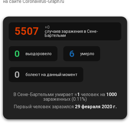
на сайте Coronavirus-Graph.ru
+0
5507
случаев заражения в Сене-
Бартельми
0
6
выздоровело
умерло
0
болеют на данный момент
В Сене-Бартельми умирает ≈
1
человек на
1000
зараженных (0.11%)
Первый человек заразился
29 февраля 2020 г.