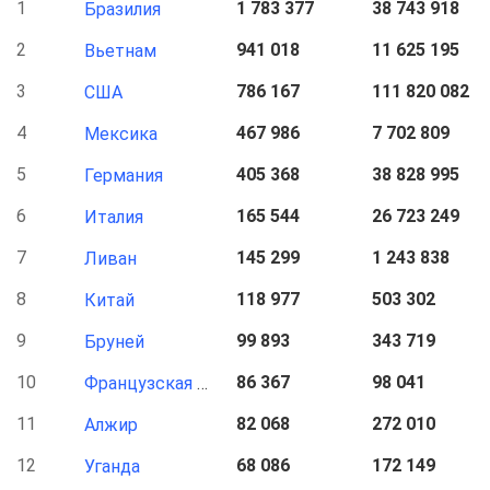
1
1 783 377
38 743 918
3
Бразилия
2
941 018
11 625 195
1
Вьетнам
3
786 167
111 820 082
1
США
4
467 986
7 702 809
6
Мексика
5
405 368
38 828 995
3
Германия
6
165 544
26 723 249
2
Италия
7
145 299
1 243 838
1
Ливан
8
118 977
503 302
3
Китай
9
99 893
343 719
2
Бруней
10
86 367
98 041
1
Французская Гвиана
11
82 068
272 010
1
Алжир
12
68 086
172 149
1
Уганда