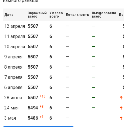
намного раньше
Заражений
Умерло
Выздоровело
Дата
Летальность
Бол
всего
всего
всего
12 апреля
5507
6
—
—
5
11 апреля
5507
6
—
—
5
10 апреля
5507
6
—
—
5
9 апреля
5507
6
—
—
5
8 апреля
5507
6
—
—
5
7 апреля
5507
6
—
—
5
6 апреля
5507
6
—
—
5
13
28 июня
5507
6
—
—
5
➜
8
24 мая
5494
6
—
—
5
➜
1
3 мая
5486
6
—
—
5
➜