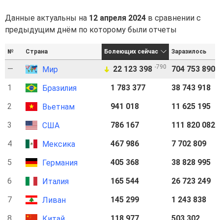
Данные актуальны на
12 апреля 2024
в сравнении с
предыдущим днём по которому были отчеты
№
Страна
Болеющих сейчас
Заразилось
-790
—
22 123 398
704 753 890
Мир
➜
1
1 783 377
38 743 918
Бразилия
2
941 018
11 625 195
Вьетнам
3
786 167
111 820 082
США
4
467 986
7 702 809
Мексика
5
405 368
38 828 995
Германия
6
165 544
26 723 249
Италия
7
145 299
1 243 838
Ливан
8
118 977
503 302
Китай