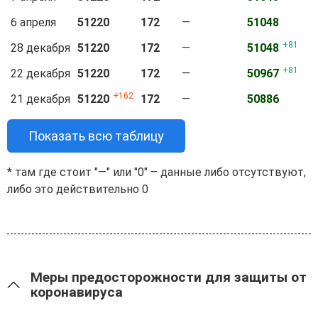
6 апреля
51220
172
—
51048
81
28 декабря
51220
172
—
51048
81
22 декабря
51220
172
—
50967
162
21 декабря
51220
172
—
50886
Показать всю таблицу
* там где стоит "—" или "0" – данные либо отсутствуют,
либо это действительно 0
Меры предосторожности для защиты от
коронавируса