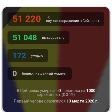
51 220
+0
случаев заражения в Сейшелах
51 048
выздоровело
172
умерло
0
болеют на данный момент
В Сейшелах умирает ≈
3
человека на
1000
зараженных (0.34%)
Первый человек заразился
13 марта 2020 г.