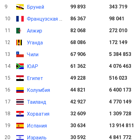
9
99 893
343 719
Бруней
10
86 367
98 041
Французская Гвиана
11
82 068
272 010
Алжир
12
68 086
172 149
Уганда
13
67 906
5 384 853
Чили
14
61 362
4 076 463
ЮАР
15
49 228
516 023
Египет
16
44 821
6 400 173
Колумбия
17
42 927
4 770 149
Таиланд
18
32 609
1 309 728
Хорватия
19
30 634
13 914 811
Испания
20
30 592
4 841 772
Израиль