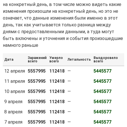
на конкретный день, в том числе можно видеть какие
изменения произошли на конкретный день, но это не
означает, что данные изменения были именно в этот
день, так как учитывается только разница между
днями с предоставленными данными, а туда могут
быть включены и уточнения и события произошедшие
намного раньше
Заражений
Умерло
Выздоровело
Дата
Летальность
всего
всего
всего
12 апреля
5557995
112418
—
5445577
11 апреля
5557995
112418
—
5445577
10 апреля
5557995
112418
—
5445577
9 апреля
5557995
112418
—
5445577
8 апреля
5557995
112418
—
5445577
7 апреля
5557995
112418
—
5445577