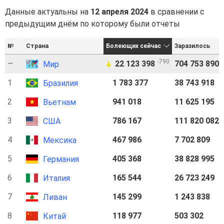
Данные актуальны на
12 апреля 2024
в сравнении с
предыдущим днём по которому были отчеты
№
Страна
Болеющих сейчас
Заразилось
-790
—
22 123 398
704 753 890
Мир
➜
1
1 783 377
38 743 918
Бразилия
2
941 018
11 625 195
Вьетнам
3
786 167
111 820 082
США
4
467 986
7 702 809
Мексика
5
405 368
38 828 995
Германия
6
165 544
26 723 249
Италия
7
145 299
1 243 838
Ливан
8
118 977
503 302
Китай