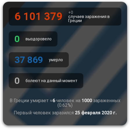
+0
6 101 379
случаев заражения в
Греции
0
выздоровело
37 869
умерло
0
болеют на данный момент
В Греции умирает ≈
6
человек на
1000
зараженных
(0.62%)
Первый человек заразился
25 февраля 2020 г.