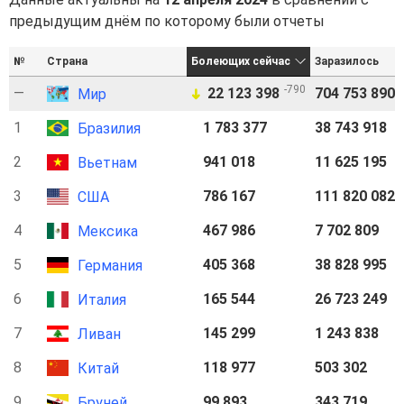
предыдущим днём по которому были отчеты
№
Страна
Болеющих сейчас
Заразилось
-790
—
22 123 398
704 753 890
Мир
➜
1
1 783 377
38 743 918
Бразилия
2
941 018
11 625 195
Вьетнам
3
786 167
111 820 082
США
4
467 986
7 702 809
Мексика
5
405 368
38 828 995
Германия
6
165 544
26 723 249
Италия
7
145 299
1 243 838
Ливан
8
118 977
503 302
Китай
9
99 893
343 719
Бруней