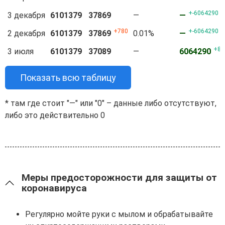
-6064290
3 декабря
6101379
37869
—
—
780
-6064290
2 декабря
6101379
37869
0.01%
—
86
3 июля
6101379
37089
—
6064290
Показать всю таблицу
* там где стоит "—" или "0" – данные либо отсутствуют,
либо это действительно 0
Меры предосторожности для защиты от
коронавируса
Регулярно мойте руки с мылом и обрабатывайте