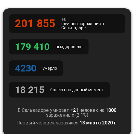
+0
201 855
случаев заражения в
Сальвадоре
179 410
выздоровело
4230
умерло
18 215
болеют на данный момент
В Сальвадоре умирает ≈
21
человек на
1000
зараженных (2.1%)
Первый человек заразился
18 марта 2020 г.