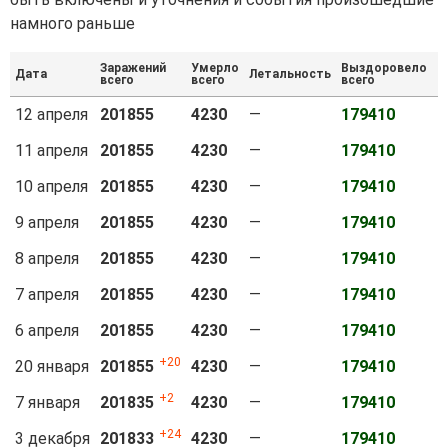
намного раньше
Заражений
Умерло
Выздоровело
Дата
Летальность
Б
всего
всего
всего
12 апреля
201855
4230
—
179410
11 апреля
201855
4230
—
179410
10 апреля
201855
4230
—
179410
9 апреля
201855
4230
—
179410
8 апреля
201855
4230
—
179410
7 апреля
201855
4230
—
179410
6 апреля
201855
4230
—
179410
20
20 января
201855
4230
—
179410
2
7 января
201835
4230
—
179410
24
3 декабря
201833
4230
—
179410