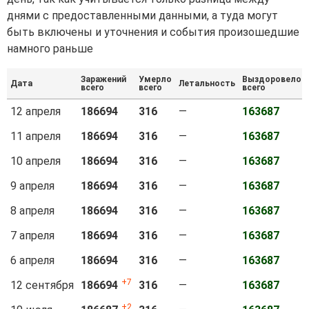
днями с предоставленными данными, а туда могут
быть включены и уточнения и события произошедшие
намного раньше
Заражений
Умерло
Выздоровело
Дата
Летальность
всего
всего
всего
12 апреля
186694
316
—
163687
11 апреля
186694
316
—
163687
10 апреля
186694
316
—
163687
9 апреля
186694
316
—
163687
8 апреля
186694
316
—
163687
7 апреля
186694
316
—
163687
6 апреля
186694
316
—
163687
7
12 сентября
186694
316
—
163687
2