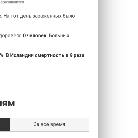
е. На тот день зараженных было
здоровело
0 человек
. Больных
9%
.
В Исландии смертность в 9 раза
ням
За всё время