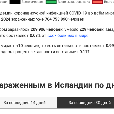
андемии коронавирусной инфекцией COVID-19 во всём мир
 2024
зараженных уже
704 753 890
человек
усом заразилось
209 906 человек
, умерло
229 человек
, вы
 что составляет
0.03
% от
всех больных в мире
умирает ≈
10
человек, то есть летальность составляет
0.9
, здесь процент летальности составляет
0.11%
зараженным в Исландии по д
За последние 14 дней
За последние 30 дней