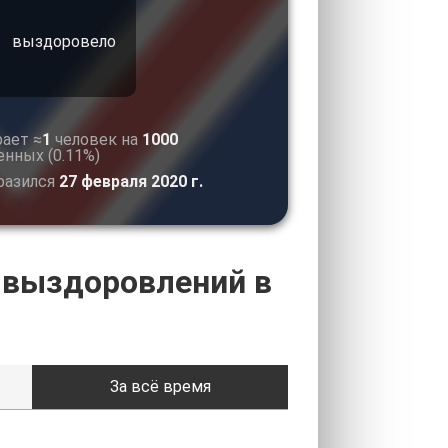
выздоровело
ает ≈
1
человек на
1000
нных (0.11%)
разился
27 февраля 2020 г.
 выздоровлений в
За всё время