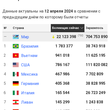
Данные актуальны на
12 апреля 2024
в сравнении с
предыдущим днём по которому были отчеты
№
Страна
Болеющих сейчас
Заразилось
-790
—
22 123 398
704 753 890
Мир
➜
1
1 783 377
38 743 918
Бразилия
2
941 018
11 625 195
Вьетнам
3
786 167
111 820 082
США
4
467 986
7 702 809
Мексика
5
405 368
38 828 995
Германия
6
165 544
26 723 249
Италия
7
145 299
1 243 838
Ливан