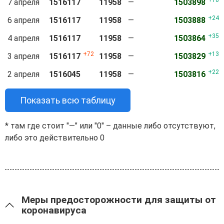
10
7 апреля
1516117
11958
—
1503898
24
6 апреля
1516117
11958
—
1503888
35
4 апреля
1516117
11958
—
1503864
72
13
3 апреля
1516117
11958
—
1503829
22
2 апреля
1516045
11958
—
1503816
Показать всю таблицу
* там где стоит "—" или "0" – данные либо отсутствуют,
либо это действительно 0
Меры предосторожности для защиты от
коронавируса